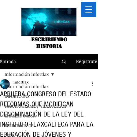
Escribiendo
historia
Entrada
Regístrate
Información infortlax
infortlax
Información infortlax
APRUEBA CONGRESO DEL ESTADO
INFORTOONS
REFORMAS QUE MODIFICAN
TAQUITO FRAME / VIDEOJUEGOS
DENOMINACIÓN DE LA LEY DEL
ENRIQUE GASGA
INSTITUTO TLAXCALTECA PARA LA
ESPECTACULOS
EDUCACIÓN DE JÓVENES Y
CINE