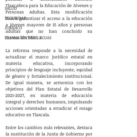
Tlaxcalteca para la Educación de Jóvenes y 
SALUD
Personas Adultas. Esta modificación 
SEGURIDAD
busca garantizar el acceso a la educación 
a jóvenes mayores de 15 años y personas 
JURÍDICO
adultas que no han concluido su 
formación básica.
LILIANA BECERRIL ROJAS
La reforma responde a la necesidad de 
actualizar el marco jurídico estatal en 
materia educativa, incorporando 
principios de lenguaje incluyente, equidad 
de género y fortalecimiento institucional. 
De igual manera, se armoniza con los 
objetivos del Plan Estatal de Desarrollo 
2021-2027, en materia de educación 
integral y derechos humanos, impulsando 
acciones orientadas a erradicar el rezago 
educativo en Tlaxcala.
Entre los cambios más relevantes, destaca 
la sustitución de la Junta de Gobierno por 