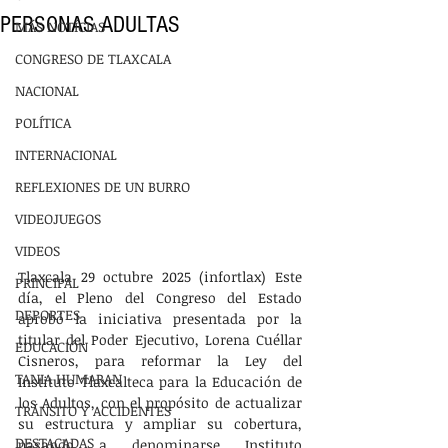
PERSONAS ADULTAS
MÁS NOTÍCIAS
CONGRESO DE TLAXCALA
NACIONAL
POLÍTICA
INTERNACIONAL
REFLEXIONES DE UN BURRO
VIDEOJUEGOS
VIDEOS
Tlaxcala 29 octubre 2025 (infortlax) Este 
PRINCIPAL
día, el Pleno del Congreso del Estado 
DEPORTES
aprobó la iniciativa presentada por la 
titular del Poder Ejecutivo, Lorena Cuéllar 
EDUCACIÓN
Cisneros, para reformar la Ley del 
TANIA HUMARAN
Instituto Tlaxcalteca para la Educación de 
los Adultos, con el propósito de actualizar 
TRÁNSITO Y ACCIDENTES
su estructura y ampliar su cobertura, 
DESTACADAS
pasando a denominarse Instituto 