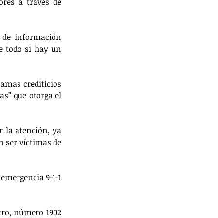
res a través de 
 de información 
e todo si hay un 
amas crediticios 
s” que otorga el 
 la atención, ya 
n ser víctimas de 
emergencia 9-1-1 
tro, número 1902 