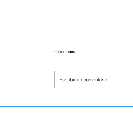
Comentarios
Escribir un comentario...
TLAXCALA SERÁ EL ÚNICO ESTADO
QUE RENOVARÁ GUBERNATURA SIN
DEUDA PÚBLICA: HACIENDA