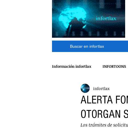
Buscar en infortlax
Información infortlax
INFORTOONS
infortlax
ESPECTACULOS
CINE
MÁ
ALERTA FO
OTORGAN S
POLÍTICA
INTERNACIONAL
Los trámites de solicit