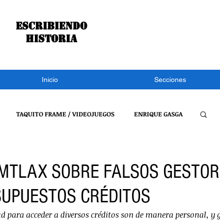
Escribiendo
historia
Inicio
Secciones
TAQUITO FRAME / VIDEOJUEGOS
ENRIQUE GASGA
S NOTÍCIAS
CONGRESO DE TLAXCALA
NACIONAL
MTLAX SOBRE FALSOS GESTOR
UPUESTOS CRÉDITOS
REFLEXIONES DE UN BURRO
VIDEOJUEGOS
ud para acceder a diversos créditos son de manera personal, y 