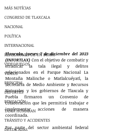
MÁS NOTÍCIAS
CONGRESO DE TLAXCALA
NACIONAL
POLÍTICA
INTERNACIONAL
Tlaxcala, jueves 7 de diciembre del 2023 
REFLEXIONES DE UN BURRO
(INFORTLAX) 
Con el objetivo de combatir y 
VIDEOJUEGOS
erradicar la tala ilegal y delitos 
relacionados en el Parque Nacional La 
VIDEOS
Montaña Malinche o Matlalcuéyatl, la 
PRINCIPAL
Secretaría de Medio Ambiente y Recursos 
Naturales y los gobiernos de Tlaxcala y 
DEPORTES
Puebla firmaron un Convenio de 
EDUCACIÓN
Colaboración que les permitirá trabajar e 
implementar acciones de manera 
TANIA HUMARAN
coordinada.
TRÁNSITO Y ACCIDENTES
Por parte del sector ambiental federal 
DESTACADAS