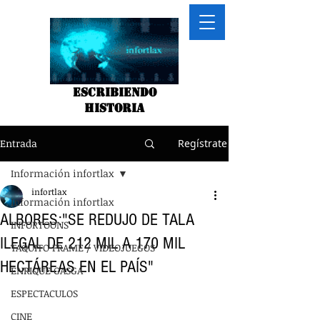
Escribiendo
historia
Entrada
Regístrate
Información infortlax
infortlax
Información infortlax
ALBORES:"SE REDUJO DE TALA
INFORTOONS
ILEGAL DE 212 MIL A 170 MIL
TAQUITO FRAME / VIDEOJUEGOS
HECTÁREAS EN EL PAÍS"
ENRIQUE GASGA
ESPECTACULOS
CINE