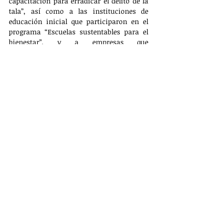
capacitación para erradicar el delito de la 
tala”, así como a las instituciones de 
educación inicial que participaron en el 
programa “Escuelas sustentables para el 
bienestar”, y a empresas que 
contribuyeron a la prevención de 
incendios forestales y jornadas de 
reforestación en esta ANP.
Estuvieron presentes los titulares de la 
Conanp, Humberto Adán Peña Fuentes; de 
la Profepa, Blanca Alicia Mendoza Vera; 
por parte de la Conafor, Isaac Santiago 
Juárez; los secretarios de Medio Ambiente 
de Tlaxcala, Pedro Aquino Alvarado, y de 
Puebla, Beatriz Manrique Guevara, entre 
otros.
MÁS NOTÍCIAS