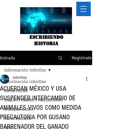
Escribiendo
historia
Entrada
Regístrate
Información infortlax
infortlax
Información infortlax
ACUERDAN MÉXICO Y USA
INFORTOONS
SUSPENDER INTERCAMBIO DE
TAQUITO FRAME / VIDEOJUEGOS
ANIMALES VIVOS COMO MEDIDA
ENRIQUE GASGA
PRECAUTORIA POR GUSANO
ESPECTACULOS
BARRENADOR DEL GANADO
CINE