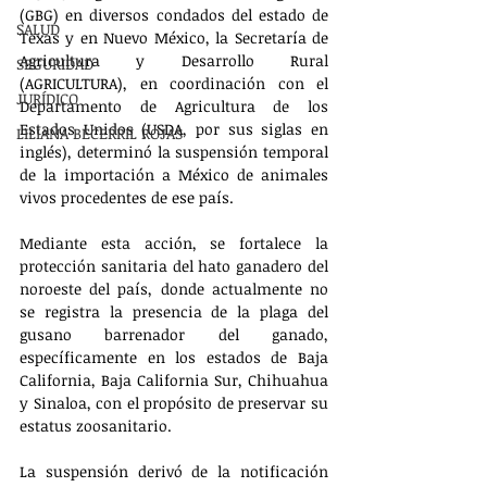
(GBG) en diversos condados del estado de 
SALUD
Texas y en Nuevo México, la Secretaría de 
Agricultura y Desarrollo Rural 
SEGURIDAD
(AGRICULTURA), en coordinación con el 
JURÍDICO
Departamento de Agricultura de los 
Estados Unidos (USDA, por sus siglas en 
LILIANA BECERRIL ROJAS
inglés), determinó la suspensión temporal 
de la importación a México de animales 
vivos procedentes de ese país.
Mediante esta acción, se fortalece la 
protección sanitaria del hato ganadero del 
noroeste del país, donde actualmente no 
se registra la presencia de la plaga del 
gusano barrenador del ganado, 
específicamente en los estados de Baja 
California, Baja California Sur, Chihuahua 
y Sinaloa, con el propósito de preservar su 
estatus zoosanitario.
La suspensión derivó de la notificación 