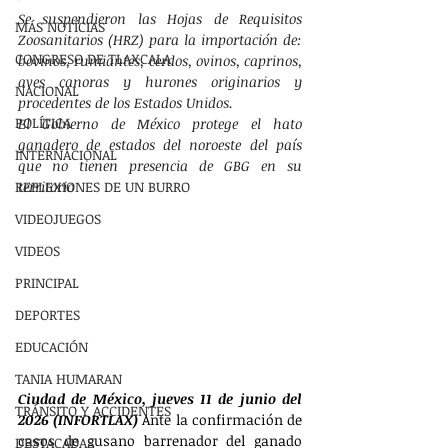
Se suspendieron las Hojas de Requisitos 
MÁS NOTÍCIAS
Zoosanitarios (HRZ) para la importación de: 
CONGRESO DE TLAXCALA
bovinos, rumiantes, cerdos, ovinos, caprinos, 
aves canoras y hurones originarios y 
NACIONAL
procedentes de los Estados Unidos.
POLÍTICA
El Gobierno de México protege el hato 
ganadero de estados del noroeste del país 
INTERNACIONAL
que no tienen presencia de GBG en su 
REFLEXIONES DE UN BURRO
territorio
VIDEOJUEGOS
VIDEOS
PRINCIPAL
DEPORTES
EDUCACIÓN
TANIA HUMARAN
Ciudad de México, jueves 11 de junio del 
TRÁNSITO Y ACCIDENTES
2026 (INFORTLAX)
 Ante la confirmación de 
casos de gusano barrenador del ganado 
DESTACADAS