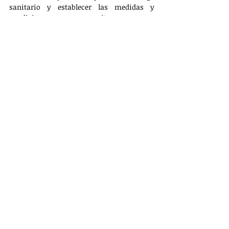
sanitario y establecer las medidas y 
condiciones que permitan, en su 
oportunidad, la reanudación ordenada y 
segura del comercio bilateral.
DESTACADAS
Entradas recientes
Ver todo