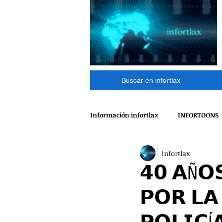
Buscar en infortlax
Información infortlax
INFORTOONS
infortlax
ESPECTACULOS
CINE
MÁ
𝟰𝟬 𝗔Ñ𝗢
𝗣𝗢𝗥 𝗟𝗔
POLÍTICA
INTERNACIONAL