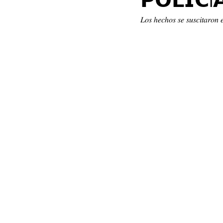
𝗣𝗢𝗟𝗜𝗖Í
VIDEOS
PRINCIPAL
DEPO
𝐿𝑜𝑠 ℎ𝑒𝑐ℎ𝑜𝑠 𝑠𝑒 𝑠𝑢𝑠𝑐𝑖𝑡𝑎𝑟𝑜
TRÁNSITO Y ACCIDENTES
DES
LILIANA BECERRIL ROJAS