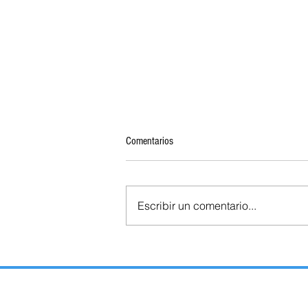
Comentarios
Escribir un comentario...
ENCUENTRAN 5 CADÁVERES,
ALGUNAS IMÁGENES MUESTRAN
HERIDAS POR ARMA DE FUEGO