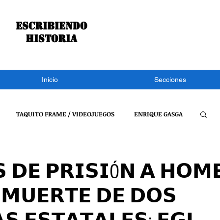
Escribiendo
historia
Inicio
Secciones
TAQUITO FRAME / VIDEOJUEGOS
ENRIQUE GASGA
S NOTÍCIAS
CONGRESO DE TLAXCALA
NACIONAL
 𝗗𝗘 𝗣𝗥𝗜𝗦𝗜Ó𝗡 𝗔 𝗛𝗢𝗠
 𝗠𝗨𝗘𝗥𝗧𝗘 𝗗𝗘 𝗗𝗢𝗦
REFLEXIONES DE UN BURRO
VIDEOJUEGOS