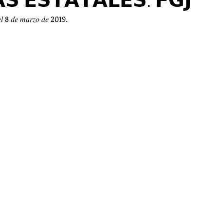
𝗦 𝗘𝗦𝗧𝗔𝗧𝗔𝗟𝗘𝗦: 𝗙𝗚𝗝
RTES
EDUCACIÓN
TANIA HUMARAN
𝑛 𝑒𝑙 8 𝑑𝑒 𝑚𝑎𝑟𝑧𝑜 𝑑𝑒 2019.
TACADAS
SALUD
SEGURIDAD
JURÍDICO